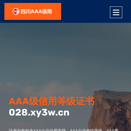
四川AAA级信用评价
AAA级信用等级证书
企业管理咨询服务
028.xy3w.cn
028.xy3w.cn
028.xy3w.cn
AAA级信用评价是将企业的“信用”这项无形资产，转化为实实在
证书全套包含AAA企业信用等级、AAA企业资信等级、AAA重
“精诚立天下，服务千万家”是今尧咨询的服务宗旨，我们在企业