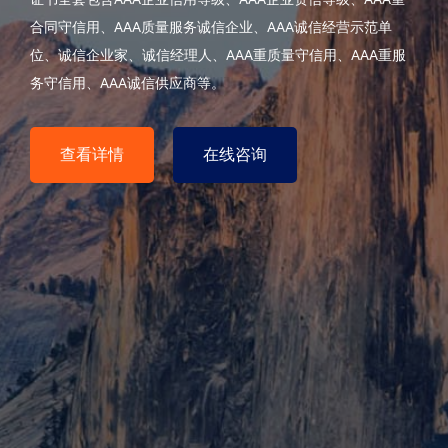
在的竞争优势和经济效益的核心工具，它是现代企业参与市场
合同守信用、AAA质量服务诚信企业、AAA诚信经营示范单
管理方面助力客户成长，将继续运用专业、诚信、高效的队伍
竞争不可或缺的标配之一。信用等级证书是企业展示自身信用
位、诚信企业家、诚信经理人、AAA重质量守信用、AAA重服
为广大企业服务，助力中小企业加速业务成功、创建更好更可
状况的重要凭证。
务守信用、AAA诚信供应商等。
持续的未来。
更多内容
查看详情
查阅更多
咨询联系
在线咨询
咨询联系